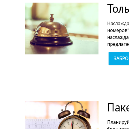
Тол
Наслажда
номеров"
наслажда
предлага
ЗАБР
Пак
Планируй